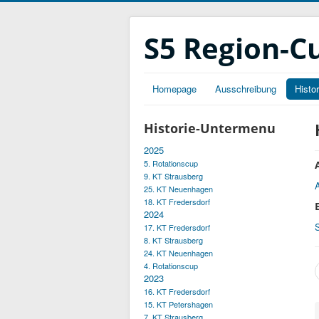
S5 Region-C
Homepage
Ausschreibung
Histor
Historie-Untermenu
2025
5. Rotationscup
9. KT Strausberg
25. KT Neuenhagen
18. KT Fredersdorf
2024
17. KT Fredersdorf
8. KT Strausberg
24. KT Neuenhagen
4. Rotationscup
2023
16. KT Fredersdorf
15. KT Petershagen
7. KT Strausberg