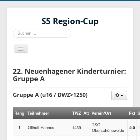
S5 Region-Cup
Suchen
...
Navigation
an/aus
Homepage
22. Neuenhagener Kinderturnier:
Ausschreibung
Gruppe A
Historie
Gruppe A (u16 / DWZ>1250)
Kontakt
19. KT Fredersdorf
Rang
Teilnehmer
TWZ
Att
Verein/Ort
Pkt
6. Rotationscup
TSG
1
Ollhoff,Hannes
1439
5.5
1
Oberschöneweide