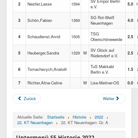
SV Empor Berlin
2
Nestler,Lasse
1594
5.0
1
e.V.
SG Rot-Weiß
3
Schön,Fabian
1369
4.0
Neuenhagen
TSG
4
Schaudienst,Arvid
1505
2.5
Oberschöneweide
SV Glück auf
5
Heuberger,Sandra
1329
W
2.5
Rüdersdorf e.V.
TuS Makkabi
6
Tomachevych,Anatolli
1.5
Berlin e.V.
7
Richter,Alina-Celine
W
Lise-Meitner-OS
0.0
Zurück
Weiter
Aktuelle Seite:
Startseite
Historie
2022
22. KT Neuenhagen
22. KT Neuenhagen: Gr. A
Untermenü S5 Historie 2022