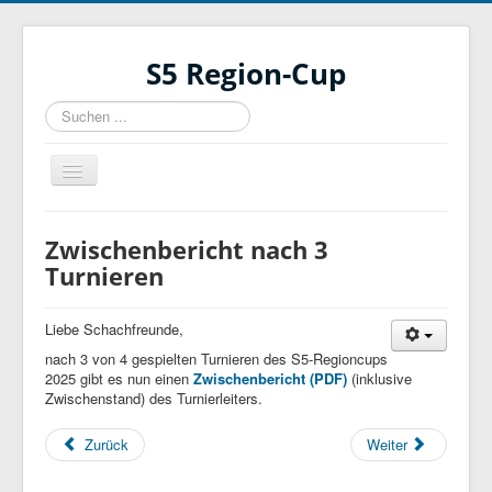
S5 Region-Cup
Suchen
...
Navigation
an/aus
Homepage
Zwischenbericht nach 3
Ausschreibung
Turnieren
Historie
Liebe Schachfreunde,
Kontakt
nach 3 von 4 gespielten Turnieren des S5-Regioncups
19. KT Fredersdorf
2025 gibt es nun einen
Zwischenbericht (PDF)
(inklusive
Zwischenstand) des Turnierleiters.
6. Rotationscup
Zurück
Weiter